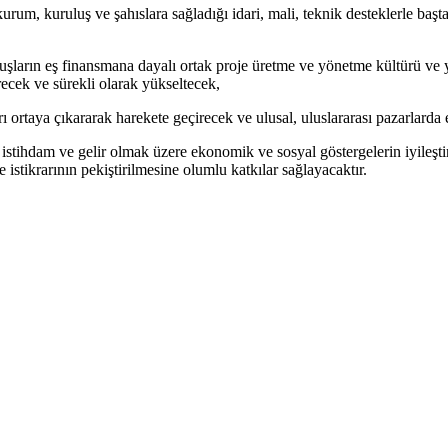
urum, kuruluş ve şahıslara sağladığı idari, mali, teknik desteklerle baş
luşların eş finansmana dayalı ortak proje üretme ve yönetme kültürü ve 
recek ve sürekli olarak yükseltecek,
ı ortaya çıkararak harekete geçirecek ve ulusal, uluslararası pazarlarda
tihdam ve gelir olmak üzere ekonomik ve sosyal göstergelerin iyileştiril
e istikrarının pekiştirilmesine olumlu katkılar sağlayacaktır.