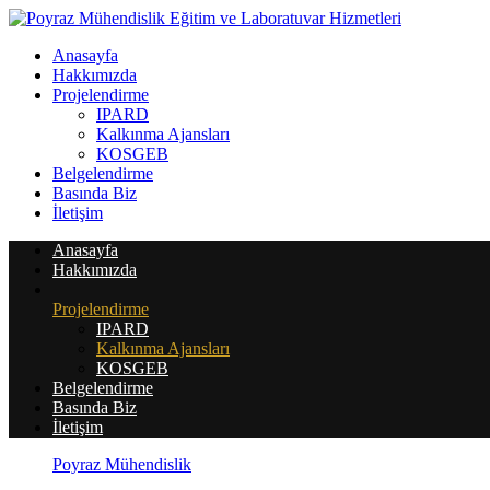
Anasayfa
Hakkımızda
Projelendirme
IPARD
Kalkınma Ajansları
KOSGEB
Belgelendirme
Basında Biz
İletişim
Anasayfa
Hakkımızda
Projelendirme
IPARD
Kalkınma Ajansları
KOSGEB
Belgelendirme
Basında Biz
İletişim
Poyraz Mühendislik