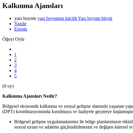
Kalkınma Ajansları
yazı boyutu
yazı boyutunu küçült
Yazı boyutu büyüt
Yazdır
Eposta
Öğeyi Oyla
1
2
3
4
5
(0 oy)
Kalkınma Ajansları Nedir?
Bölgesel ekonomik kalkınma ve sosyal gelişme alanında yaşanan yapıs
(DPT) koordinasyonunda kurulmaya ve faaliyete geçmeye başlamıştır.
Bölgesel gelişme uygulamalarımız ile bölge planlarımızın etkinli
sosyal uyum ve adaletin güçlendirilmesini ve değişen küresel re