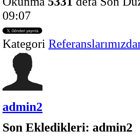
Okunma
5331
defa
Son Düz
09:07
Kategori
Referanslarımızdan
admin2
Son Ekledikleri: admin2