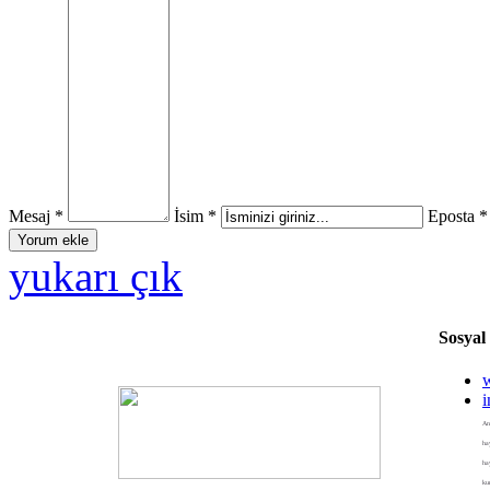
Mesaj *
İsim *
Eposta *
yukarı çık
Sosyal
An
ha
ha
ku