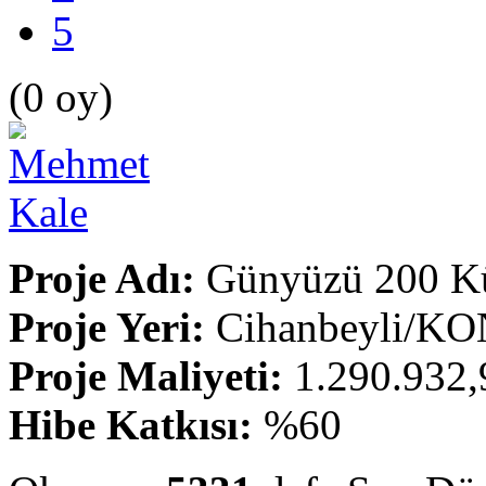
5
(0 oy)
Proje Adı:
Günyüzü 200 Küç
Proje Yeri:
Cihanbeyli/K
Proje Maliyeti:
1.290.932,
Hibe Katkısı:
%60